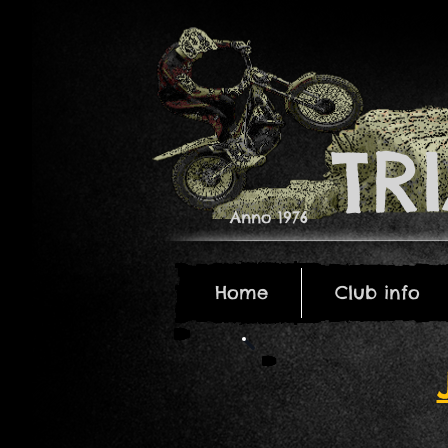
​T
Anno 1976
Home
Club info
Home
Club info