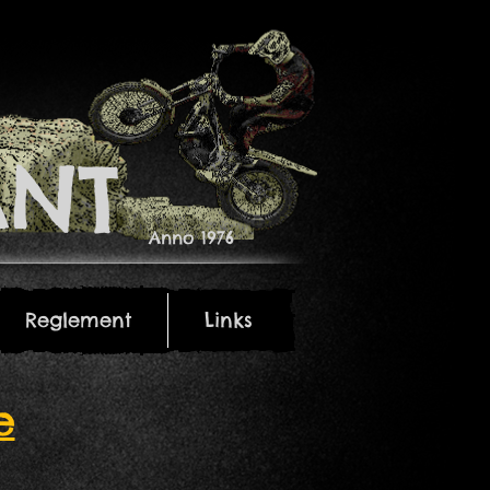
NT​
Anno 1976
Reglement
Links
Reglement
Links
e