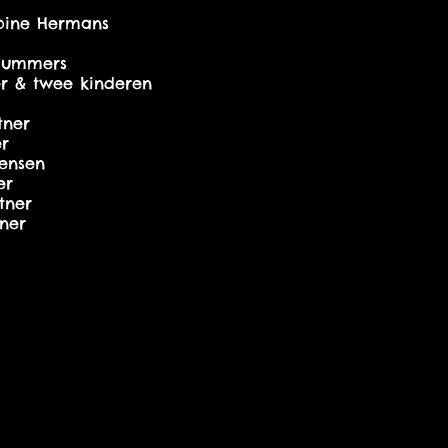
bine Hermans
Tummers
er & twee kinderen
tner
er
ensen
er
tner
ner