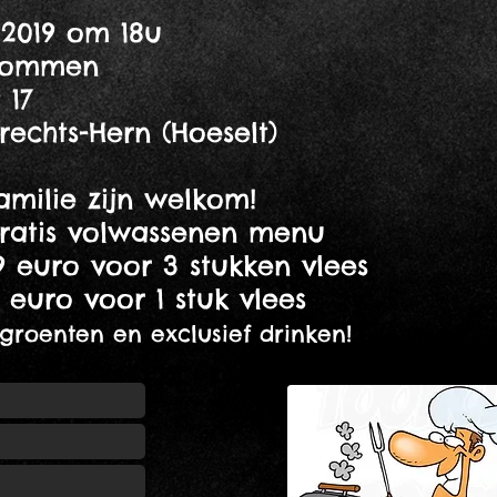
/2019 om 18u
serie De T
 17
rechts-Hern (Hoeselt)
amilie zijn welkom!
tis volwassenen menu
9 euro voor 3 stukken vlees
 euro voor 1 stuk vlees
f groenten en exclusief drinken!