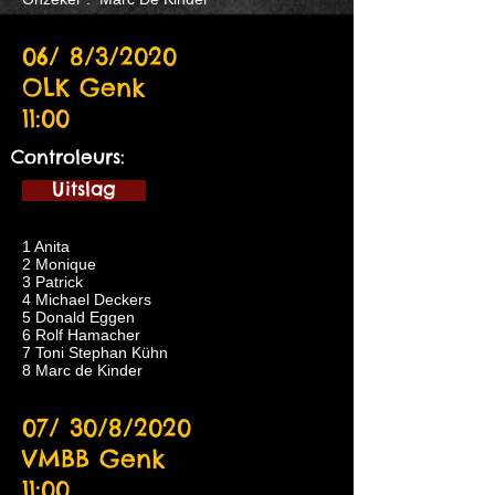
06/ 8/3/2020
OLK Genk
11:00
Controleurs:
Uitslag
1 Anita
2 Monique
3 Patrick
4 Michael Deckers
5 Donald Eggen
6 Rolf Hamacher
7 Toni Stephan Kühn
8 Marc de Kinder
07/ 30/8/2020
VMBB Genk
11:00