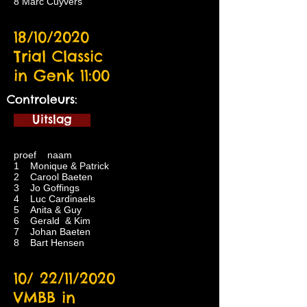
8 Marc Cuyvers
18/10/2020
Trial Classic
in Genk 11:00
Controleurs:
Uitslag
proef naam
1 Monique & Patrick
2 Carool Baeten
3 Jo Goffings
4 Luc Cardinaels
5 Anita & Guy
6 Gerald & Kim
7 Johan Baeten
8 Bart Hensen
10/ 22/11/2020
VMBB in