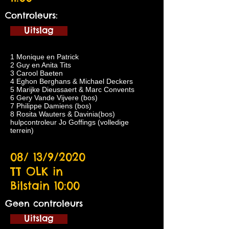
Controleurs:
Uitslag
1 Monique en Patrick
2 Guy en Anita Tits
3 Carool Baeten
4 Eghon Berghans & Michael Deckers
5 Marijke Dieussaert & Marc Convents
6 Gery Vande Vijvere (bos)
7 Philippe Damiens (bos)
8 Rosita Wauters & Davinia(bos)
hulpcontroleur Jo Goffings (volledige
terrein)
08/ 13/9/2020
TT OLK in
Bilstain 10:00
Geen controleurs
Uitslag