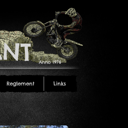
NT​
Anno 1976
Reglement
Links
Reglement
Links