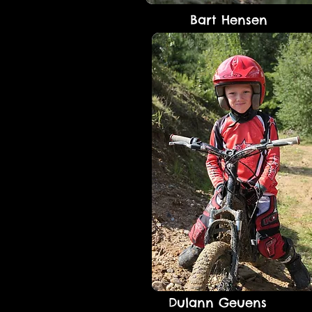
Bart Hensen
Dulann Geuens